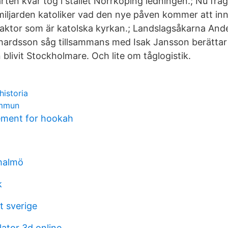
ten kvar tog i stället Norrköping ledningen.; Nu fråga
iljarden katoliker vad den nye påven kommer att in
aktor som är katolska kyrkan.; Landslagsåkarna And
chardsson såg tillsammans med Isak Jansson berätta
 blivit Stockholmare. Och lite om tåglogistik.
historia
ommun
ment for hookah
malmö
k
t sverige
lator 3d online