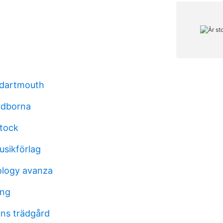
 dartmouth
rdborna
stock
sikförlag
ology avanza
ong
ns trädgård