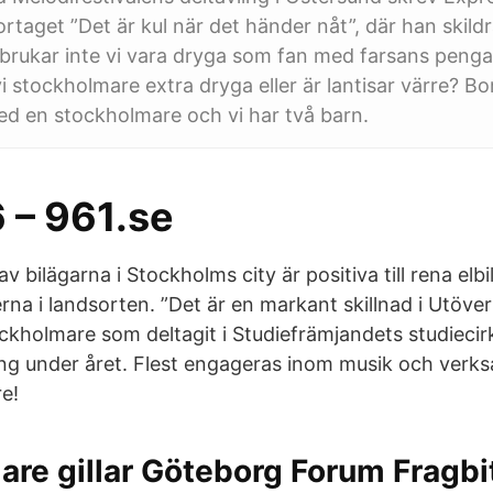
ortaget ”Det är kul när det händer nåt”, där han skil
 brukar inte vi vara dryga som fan med farsans peng
i stockholmare extra dryga eller är lantisar värre? Bo
d en stockholmare och vi har två barn.
6 – 961.se
v bilägarna i Stockholms city är positiva till rena elb
erna i landsorten. ”Det är en markant skillnad i Utöve
ckholmare som deltagit i Studiefrämjandets studiecir
g under året. Flest engageras inom musik och verks
e!
re gillar Göteborg Forum Fragbi