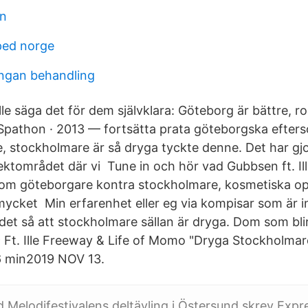
in
ped norge
ngan behandling
kulle säga det för dem självklara: Göteborg är bättre, r
 Spathon · 2013 — fortsätta prata göteborgska efters
e, stockholmare är så dryga tyckte denne. Det har g
lektområdet där vi Tune in och hör vad Gubbsen ft. Il
m göteborgare kontra stockholmare, kosmetiska oper
cket Min erfarenhet eller eg via kompisar som är i
 det så att stockholmare sällan är dryga. Dom som bli
9 Ft. Ille Freeway & Life of Momo "Dryga Stockholmar
6 min2019 NOV 13.
Melodifestivalens deltävling i Östersund skrev Expr