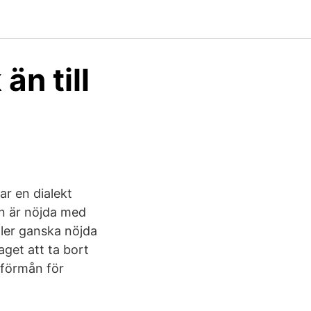
än till
ar en dialekt
ten är nöjda med
ller ganska nöjda
laget att ta bort
l förmån för