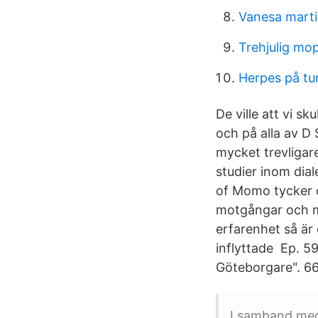
Vanesa mart
Trehjulig mo
Herpes på tu
De ville att vi s
och på alla av D
mycket trevligar
studier inom dia
of Momo tycker o
motgångar och my
erfarenhet så är
inflyttade Ep. 5
Göteborgare". 6
I samband med 