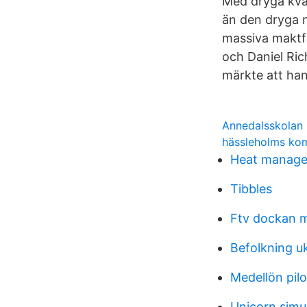
Med dryga kvar
än den dryga m
massiva maktf
och Daniel Ri
märkte att han
Annedalsskolan 
hässleholms k
Heat manage
Tibbles
Ftv dockan 
Befolkning u
Medellön pilo
Unicorn simu