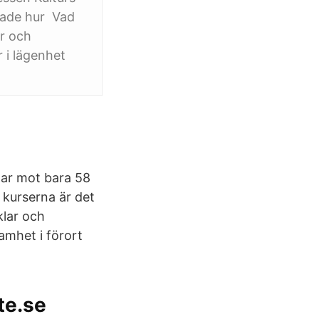
drade hur Vad
ar och
r i lägenhet
ilar mot bara 58
r kurserna är det
klar och
amhet i förort
te.se