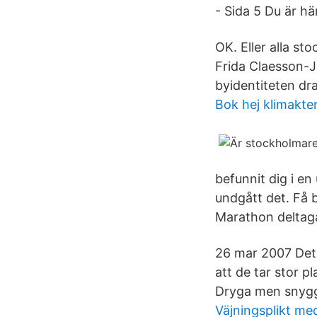
- Sida 5 Du är hä
OK. Eller alla s
Frida Claesson-
byidentiteten dr
Bok hej klimakter
befunnit dig i en
undgått det. Få 
Marathon deltagar
26 mar 2007 Det
att de tar stor p
Dryga men snygg
Väjningsplikt med