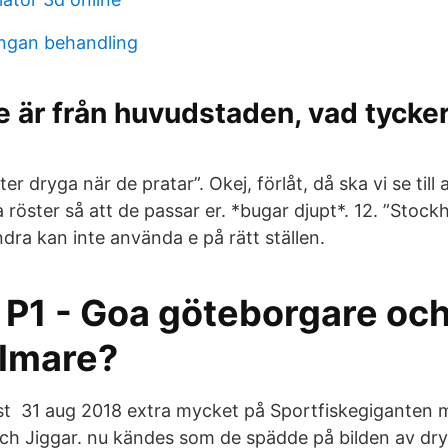
ngan behandling
e är från huvudstaden, vad tycke
er dryga när de pratar”. Okej, förlåt, då ska vi se till
 röster så att de passar er. *bugar djupt*. 12. ”Stock
andra kan inte använda e på rätt ställen.
i P1 - Goa göteborgare oc
lmare?
t 31 aug 2018 extra mycket på Sportfiskegiganten m
och Jiggar. nu kändes som de spädde på bilden av dr